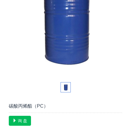
碳酸丙烯酯（PC）
询 盘