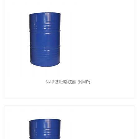
N-甲基吡咯烷酮 (NMP)