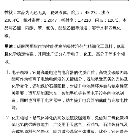
性状：
本品为无色无臭、易燃液体。熔点：-49.2℃，沸点
238.4℃，相对密度：1.2047，折射率：1.4218，闪点：128℃。本
品与乙醚、丙酮、苯、氯仿、醋酸乙酯等混溶，溶于水和四氯化
碳
。
用途：
碳酸丙烯酯作为性能优良的极性溶剂与精细化工原料，低毒
且化学稳定性强，其用途广泛分布于电子、化工、高分子等多个领
域。
电子领域：它是高能电池与电容器的优质介质，高纯度碳酸丙烯
酯可作为锂离子电池电解液的关键组分，既能承受恶劣的光热及
化学变化，还能保护石墨阳极，对提升电池循环寿命与稳定性至
关重要，适配新能源汽车、智能手机等各类电子设备的电池制
造；同时也可用于电容器中，助力提升电容器的储能与充放电性
能。
化工领域：是气体净化的高效脱硫脱碳溶剂，凭借对二氧化碳和
硫化氢的强吸收能力，广泛用于天然气、石油气、石油裂解气及
合成氨原料气的净化，助力减少温室气体排放。此外，它还是合