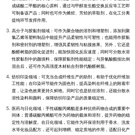
成碳酸二甲酯的核心原料，通过与甲醇发生酯交换反应等工艺即
可制备该产品；同时也可作为烯烃、芳烃的萃取剂，在化工分离
提纯环节发挥作用。
高分子与胶黏剂领域：可作为聚合物的溶剂和增塑剂，添加到聚
氯乙烯等塑料制品中能提升产品柔韧性与可塑性；也能用作胶黏
剂和密封剂的增塑剂，增强其柔韧性与粘接效果。另外，它还是
酚醛树脂的固化促进剂，能加快固化反应速度，同时可分散水溶
性胶黏剂中的颜填料，保障胶黏剂性能稳定；与异氰酸酯按比例
混合后，还可作为高强度木材粘合剂替代酚醛树脂。
纺织印染领域：可充当合成纤维生产的助剂，有助于优化纤维加
工性能；在印染环节能作为固色剂，提高染料在纤维上的附着牢
度，让染色效果更持久鲜艳。同时它也是纺丝溶剂，还能分散水
溶性染料和颜料，保障纺织印染产品的质量稳定性。
医药与日化领域：手性碳酸丙烯酯是多种抗癌药物合成的重要中
间体；普通碳酸丙烯酯可作为药物的载体和溶剂，提升药物的稳
定性与溶解度。在日化领域，它能作为环保溶剂用于香水、洗发
水等化妆品配方，还可起到增稠、稳定质地的作用，适配日化产